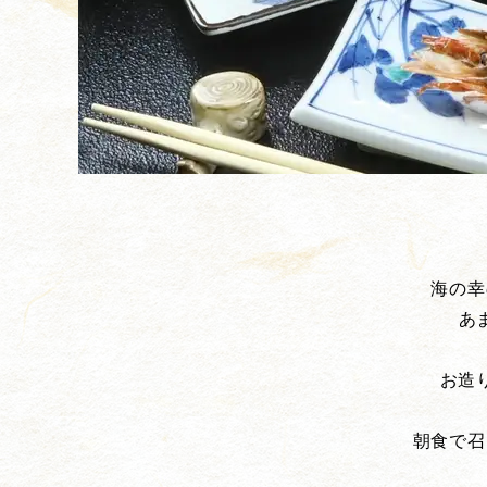
海の幸
あ
お造
朝食で召