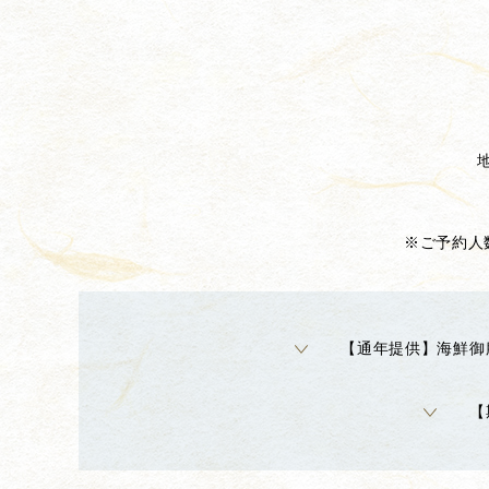
※ご予約人
【通年提供】海鮮御
【