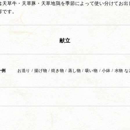
は天草牛・天草豚・天草地鶏を季節によって使い分けてお出
容です。
献立
一例
お造り / 揚げ物 / 焼き物 / 蒸し物 / 吸い物 / 小鉢 / 水物 